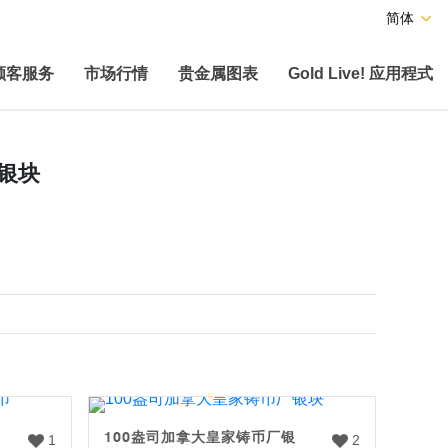
简体
顾客服务
市场行情
贵金属图表
Gold Live! 应用程式
银块
100盎司加拿大皇家铸币厂银
1
2