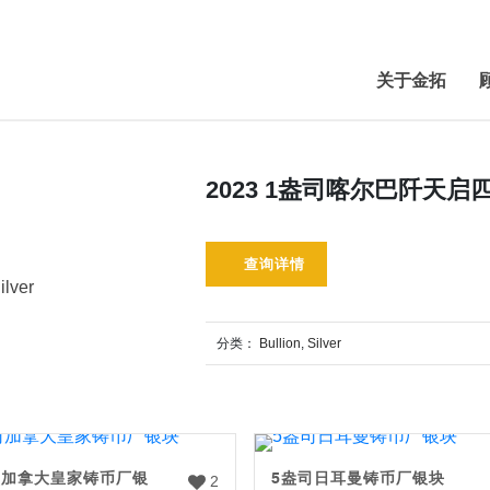
关于金拓
2023 1盎司喀尔巴阡天启
查询详情
ilver
分类：
Bullion
,
Silver
司加拿大皇家铸币厂银
5盎司日耳曼铸币厂银块
2