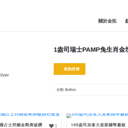
關於金拓
1盎司瑞士PAMP兔生肖金
查詢詳情
ilver
分類:
Bullion
英國占士邦鐵金剛勇破鑽
100盎司加拿大皇家鑄幣廠銀
1