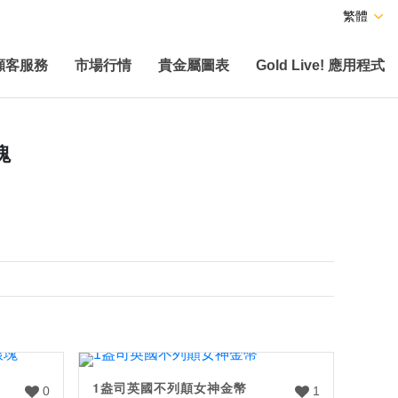
繁體
顧客服務
市場行情
貴金屬圖表
Gold Live! 應用程式
塊
1盎司英國不列顛女神金幣
0
1