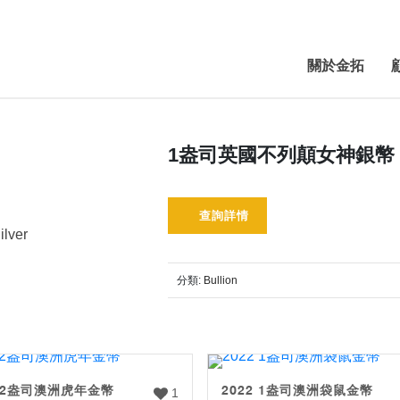
關於金拓
1盎司英國不列顛女神銀幣
查詢詳情
ilver
分類:
Bullion
 1/2盎司澳洲虎年金幣
2022 1盎司澳洲袋鼠金幣
1