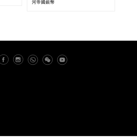
河帝國銀幣