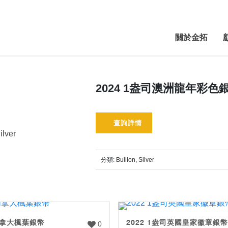
關於金拓
2024 1盎司澳洲龍年彩色
查詢詳情
ilver
分類:
Bullion
,
Silver
加拿大楓葉銀幣
2022 1盎司英國皇家徽章銀幣
0