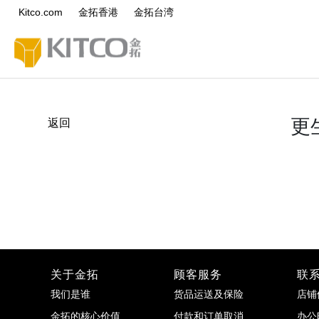
Kitco.com
金拓香港
金拓台湾
更
返回
关于金拓
顾客服务
联
我们是谁
货品运送及保险
店铺
金拓的核心价值
付款和订单取消
办公