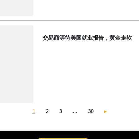
交易商等待美国就业报告，黄金走软
1
2
3
…
30