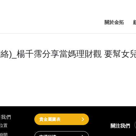
關於金拓
網絡)_楊千霈分享當媽理財觀 要幫女
繫我們
貴金屬圖表
關注我們
位置
時間