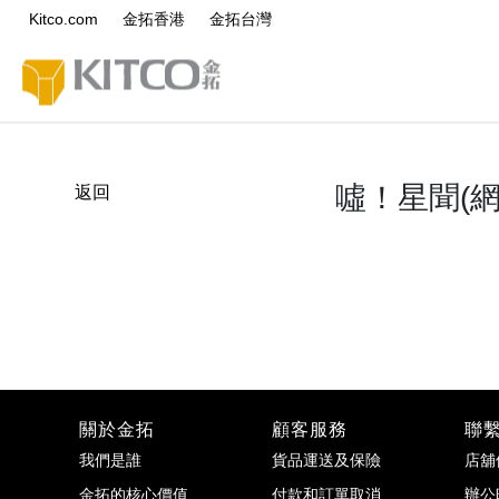
Kitco.com
金拓香港
金拓台灣
噓！星聞(
返回
關於金拓
顧客服務
聯
我們是誰
貨品運送及保險
店舖
金拓的核心價值
付款和訂單取消
辦公