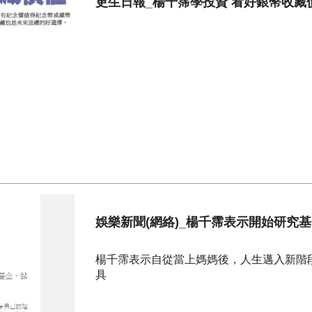
更生日報_楊千霈學投資 看好銀幣收藏
娛樂新聞(網絡)_楊千霈表示開始研究
楊千霈表示自從當上媽媽後，人生邁入新階
具